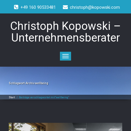
+49 160 90533481
christoph@kopowski.com
Christoph Kopowski –
Unternehmensberater
Toggle
navigation
Schlagwort-Archiv
wellbeing
Start
/
Beiträge verschlagwortet mit"wellbeing"