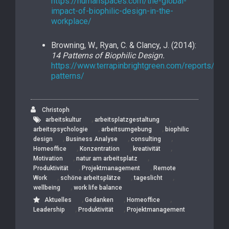
https://humanspaces.com/the-global-
impact-of-biophilic-design-in-the-
workplace/
Browning, W., Ryan, C. & Clancy, J. (2014):
14 Patterns of Biophilic Design.
https://www.terrapinbrightgreen.com/reports/14-
patterns/
Christoph
,
,
arbeitskultur
arbeitsplatzgestaltung
,
,
arbeitspsychologie
arbeitsumgebung
biophilic
,
,
,
design
Business Analyse
consulting
,
,
,
Homeoffice
Konzentration
kreativität
,
,
Motivation
natur am arbeitsplatz
,
,
Produktivität
Projektmanagement
Remote
,
,
,
Work
schöne arbeitsplätze
tageslicht
,
wellbeing
work life balance
,
,
,
Aktuelles
Gedanken
Homeoffice
,
,
Leadership
Produktivität
Projektmanagement