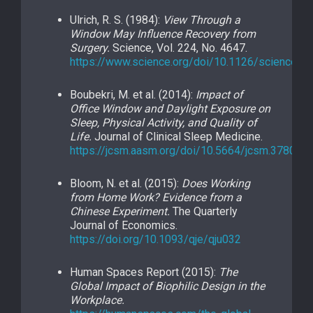
Ulrich, R. S. (1984):
View Through a
Window May Influence Recovery from
Surgery.
Science, Vol. 224, No. 4647.
https://www.science.org/doi/10.1126/science.6
Boubekri, M. et al. (2014):
Impact of
Office Window and Daylight Exposure on
Sleep, Physical Activity, and Quality of
Life.
Journal of Clinical Sleep Medicine.
https://jcsm.aasm.org/doi/10.5664/jcsm.3780
Bloom, N. et al. (2015):
Does Working
from Home Work? Evidence from a
Chinese Experiment.
The Quarterly
Journal of Economics.
https://doi.org/10.1093/qje/qju032
Human Spaces Report (2015):
The
Global Impact of Biophilic Design in the
Workplace.