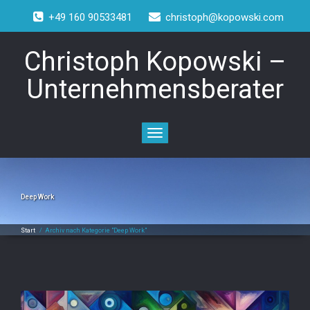
+49 160 90533481
christoph@kopowski.com
Christoph Kopowski –
Unternehmensberater
Toggle
navigation
Deep Work
Start
/
Archiv nach Kategorie "Deep Work"