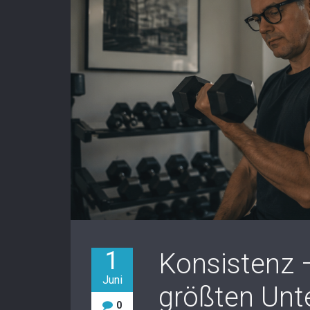
1
Konsistenz 
Juni
größten Unt
0