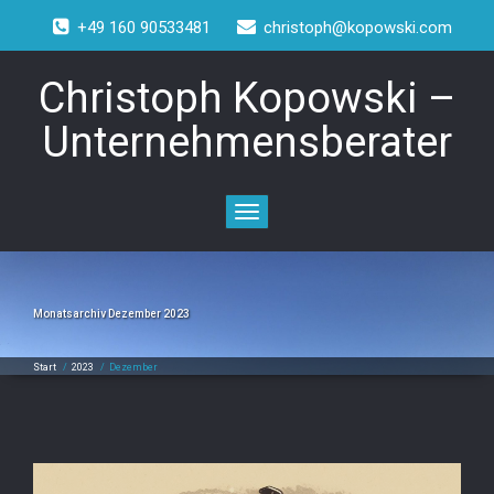
+49 160 90533481
christoph@kopowski.com
Christoph Kopowski –
Unternehmensberater
Toggle
navigation
Monatsarchiv Dezember 2023
Start
/
2023
/
Dezember