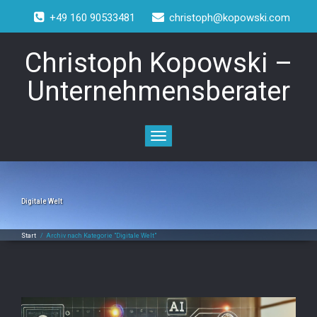
+49 160 90533481
christoph@kopowski.com
Christoph Kopowski –
Unternehmensberater
Toggle
navigation
Digitale Welt
Start
/
Archiv nach Kategorie "Digitale Welt"