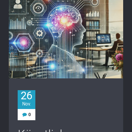
26
Nov.
0