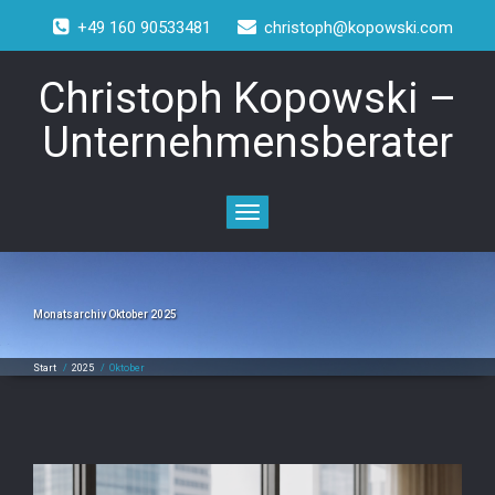
+49 160 90533481
christoph@kopowski.com
Christoph Kopowski –
Unternehmensberater
Toggle
navigation
Monatsarchiv Oktober 2025
Start
/
2025
/
Oktober