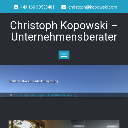
+49 160 90533481
christoph@kopowski.com
Christoph Kopowski –
Unternehmensberater
Toggle
navigation
Schlagwort-Archiv
arbeitsumgebung
Start
/
Beiträge verschlagwortet mit"arbeitsumgebung"