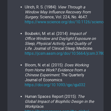
Ulrich, R. S. (1984):
View Through a
Window May Influence Recovery from
Surgery.
Science, Vol. 224, No. 4647.
https://www.science.org/doi/10.1126/science.6
Boubekri, M. et al. (2014):
Impact of
Office Window and Daylight Exposure on
Sleep, Physical Activity, and Quality of
Life.
Journal of Clinical Sleep Medicine.
https://jcsm.aasm.org/doi/10.5664/jcsm.3780
Bloom, N. et al. (2015):
Does Working
from Home Work? Evidence from a
Chinese Experiment.
The Quarterly
Journal of Economics.
https://doi.org/10.1093/qje/qju032
Human Spaces Report (2015):
The
Global Impact of Biophilic Design in the
Workplace.