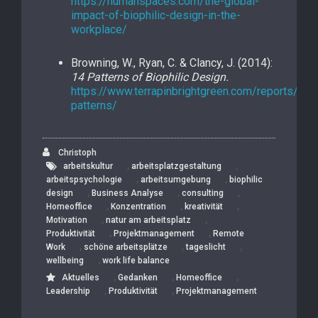
https://humanspaces.com/the-global-
impact-of-biophilic-design-in-the-
workplace/
Browning, W., Ryan, C. & Clancy, J. (2014):
14 Patterns of Biophilic Design.
https://www.terrapinbrightgreen.com/reports/14-
patterns/
Christoph
,
,
arbeitskultur
arbeitsplatzgestaltung
,
,
arbeitspsychologie
arbeitsumgebung
biophilic
,
,
,
design
Business Analyse
consulting
,
,
,
Homeoffice
Konzentration
kreativität
,
,
Motivation
natur am arbeitsplatz
,
,
Produktivität
Projektmanagement
Remote
,
,
,
Work
schöne arbeitsplätze
tageslicht
,
wellbeing
work life balance
,
,
,
Aktuelles
Gedanken
Homeoffice
,
,
Leadership
Produktivität
Projektmanagement