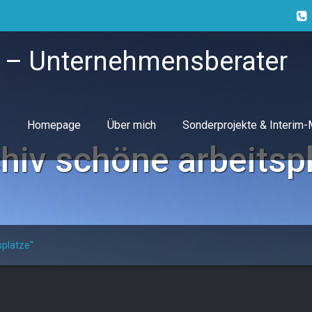
 – Unternehmensberater
Homepage
Über mich
Sonderprojekte & Interim
chiv
schöne arbeitsp
splätze"