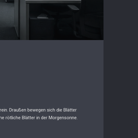
ein. Draußen bewegen sich die Blätter
e rötliche Blätter in der Morgensonne.