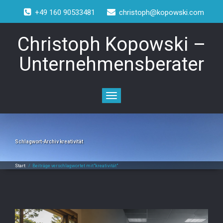
+49 160 90533481
christoph@kopowski.com
Christoph Kopowski –
Unternehmensberater
Toggle
navigation
Schlagwort-Archiv
kreativität
Start
/
Beiträge verschlagwortet mit"kreativität"