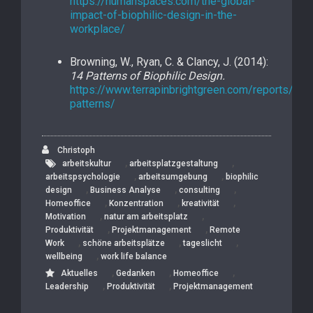
https://humanspaces.com/the-global-
impact-of-biophilic-design-in-the-
workplace/
Browning, W., Ryan, C. & Clancy, J. (2014):
14 Patterns of Biophilic Design.
https://www.terrapinbrightgreen.com/reports/14-
patterns/
Christoph
,
,
arbeitskultur
arbeitsplatzgestaltung
,
,
arbeitspsychologie
arbeitsumgebung
biophilic
,
,
,
design
Business Analyse
consulting
,
,
,
Homeoffice
Konzentration
kreativität
,
,
Motivation
natur am arbeitsplatz
,
,
Produktivität
Projektmanagement
Remote
,
,
,
Work
schöne arbeitsplätze
tageslicht
,
wellbeing
work life balance
,
,
,
Aktuelles
Gedanken
Homeoffice
,
,
Leadership
Produktivität
Projektmanagement