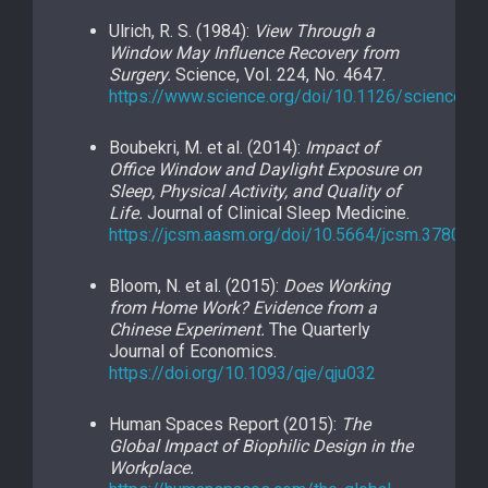
Ulrich, R. S. (1984):
View Through a
Window May Influence Recovery from
Surgery.
Science, Vol. 224, No. 4647.
https://www.science.org/doi/10.1126/science.6
Boubekri, M. et al. (2014):
Impact of
Office Window and Daylight Exposure on
Sleep, Physical Activity, and Quality of
Life.
Journal of Clinical Sleep Medicine.
https://jcsm.aasm.org/doi/10.5664/jcsm.3780
Bloom, N. et al. (2015):
Does Working
from Home Work? Evidence from a
Chinese Experiment.
The Quarterly
Journal of Economics.
https://doi.org/10.1093/qje/qju032
Human Spaces Report (2015):
The
Global Impact of Biophilic Design in the
Workplace.