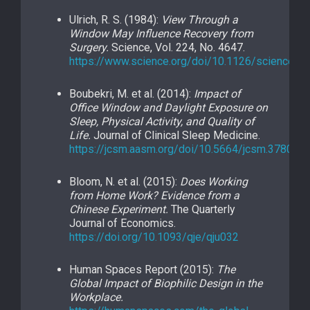
Ulrich, R. S. (1984):
View Through a
Window May Influence Recovery from
Surgery.
Science, Vol. 224, No. 4647.
https://www.science.org/doi/10.1126/science.6
Boubekri, M. et al. (2014):
Impact of
Office Window and Daylight Exposure on
Sleep, Physical Activity, and Quality of
Life.
Journal of Clinical Sleep Medicine.
https://jcsm.aasm.org/doi/10.5664/jcsm.3780
Bloom, N. et al. (2015):
Does Working
from Home Work? Evidence from a
Chinese Experiment.
The Quarterly
Journal of Economics.
https://doi.org/10.1093/qje/qju032
Human Spaces Report (2015):
The
Global Impact of Biophilic Design in the
Workplace.