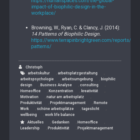
https://humanspaces.com/the-global-
impact-of-biophilic-design-in-the-
workplace/
Browning, W., Ryan, C. & Clancy, J. (2014):
14 Patterns of Biophilic Design.
https://www.terrapinbrightgreen.com/reports/14-
patterns/
Christoph
,
,
arbeitskultur
arbeitsplatzgestaltung
,
,
arbeitspsychologie
arbeitsumgebung
biophilic
,
,
,
design
Business Analyse
consulting
,
,
,
Homeoffice
Konzentration
kreativität
,
,
Motivation
natur am arbeitsplatz
,
,
Produktivität
Projektmanagement
Remote
,
,
,
Work
schöne arbeitsplätze
tageslicht
,
wellbeing
work life balance
,
,
,
Aktuelles
Gedanken
Homeoffice
,
,
Leadership
Produktivität
Projektmanagement