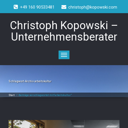
+49 160 90533481
christoph@kopowski.com
Christoph Kopowski –
Unternehmensberater
Toggle
navigation
Schlagwort-Archiv
arbeitskultur
Start
/
Beiträge verschlagwortet mit"arbeitskultur"