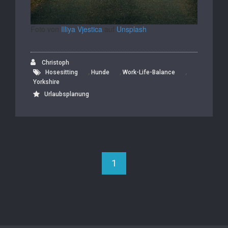
Foto von
Illiya Vjestica
auf
Unsplash
Christoph
,
,
,
Hosesitting
Hunde
Work-Life-Balance
Yorkshire
Urlaubsplanung
1