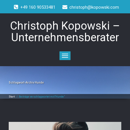
+49 160 90533481
christoph@kopowski.com
Christoph Kopowski –
Unternehmensberater
Toggle
navigation
Schlagwort-Archiv
Hunde
Start
/
Beiträge verschlagwortet mit"Hunde"