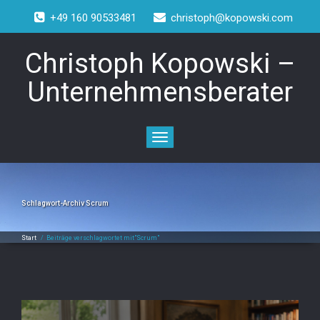
+49 160 90533481
christoph@kopowski.com
Christoph Kopowski –
Unternehmensberater
Toggle
navigation
Schlagwort-Archiv
Scrum
Start
/
Beiträge verschlagwortet mit"Scrum"