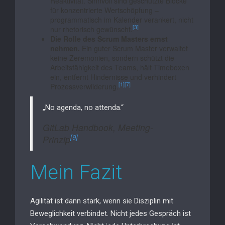
Reaktivität. Sinnvoll sind geschützte Blöcke
für konzentrierte Wertschöpfung –
programmatisch im Kalender verankert, nicht
[3]
nur rhetorisch gewünscht.
Die Rolle des Scrum Masters ernst
nehmen.
Ein guter Scrum Master verwaltet
keine Zeremonien, sondern schützt die
Arbeitsfähigkeit des Teams, hält Timeboxen
ein, entfernt Hindernisse und verhindert
[1]
[7]
Prozessverwilderung.
„No agenda, no attenda.“
GitLab Handbook, Meeting-
[9]
Prinzip
Mein Fazit
Agilität ist dann stark, wenn sie Disziplin mit
Beweglichkeit verbindet. Nicht jedes Gespräch ist