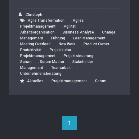
Christoph
,
Agile Transformation
Agiles
,
,
Projektmanagement
Agilität
,
,
Arbeitsorganisation
Business Analyse
Change
,
,
,
Management
Führung
Lean Management
,
,
,
Meeting Overload
New Work
Product Owner
,
,
Produktivität
Projektkultur
,
,
Projektmanagement
Projektsteuerung
,
,
Scrum
Scrum Master
Stakeholder
,
,
Management
Teamarbeit
Unternehmensberatung
,
,
Aktuelles
Projektmanagement
Scrum
1