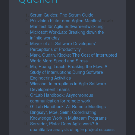
Scrum Guides: The Scrum Guide
.
Prinzipien hinter dem Agilen Manifest
sowie
Manifest für Agile Softwareentwicklung
.
Microsoft WorkLab: Breaking down the
infinite workday
.
Meyer et al.: Software Developers’
Perceptions of Productivity
.
Mark, Gudith, Klocke: The Cost of Interrupted
Work: More Speed and Stress
.
Ma, Huang, Leach: Breaking the Flow: A
Study of Interruptions During Software
Engineering Activities
.
Wiesche: Interruptions in Agile Software
Development Teams
.
GitLab Handbook: Asynchronous
communication for remote work
.
GitLab Handbook: All-Remote Meetings
.
Dingsøyr, Moe, Seim: Coordinating
Knowledge Work in Multiteam Programs
.
Serrador, Pinto: Does Agile work? A
quantitative analysis of agile project success
.