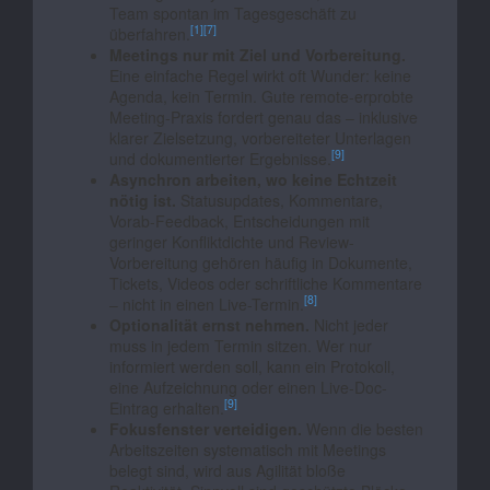
Team spontan im Tagesgeschäft zu
[1]
[7]
überfahren.
Meetings nur mit Ziel und Vorbereitung.
Eine einfache Regel wirkt oft Wunder: keine
Agenda, kein Termin. Gute remote-erprobte
Meeting-Praxis fordert genau das – inklusive
klarer Zielsetzung, vorbereiteter Unterlagen
[9]
und dokumentierter Ergebnisse.
Asynchron arbeiten, wo keine Echtzeit
nötig ist.
Statusupdates, Kommentare,
Vorab-Feedback, Entscheidungen mit
geringer Konfliktdichte und Review-
Vorbereitung gehören häufig in Dokumente,
Tickets, Videos oder schriftliche Kommentare
[8]
– nicht in einen Live-Termin.
Optionalität ernst nehmen.
Nicht jeder
muss in jedem Termin sitzen. Wer nur
informiert werden soll, kann ein Protokoll,
eine Aufzeichnung oder einen Live-Doc-
[9]
Eintrag erhalten.
Fokusfenster verteidigen.
Wenn die besten
Arbeitszeiten systematisch mit Meetings
belegt sind, wird aus Agilität bloße