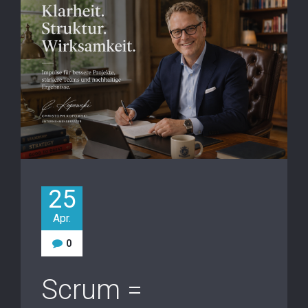
25
Apr.
0
Scrum =