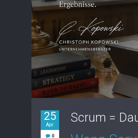
25
Scrum = Da
Apr.
0