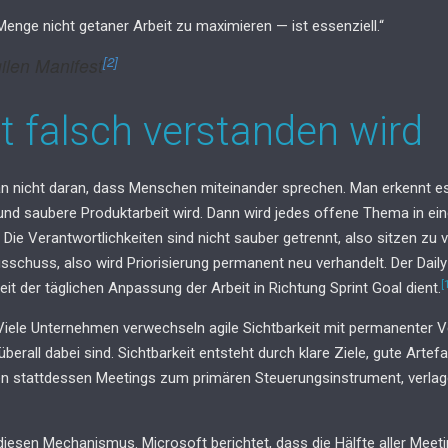
 Menge nicht getaner Arbeit zu maximieren — ist essenziell.“
[2]
ilen Manifest
t falsch verstanden wird
an nicht daran, dass Menschen miteinander sprechen. Man erkennt 
g und saubere Produktarbeit wird. Dann wird jedes offene Thema in ei
e. Die Verantwortlichkeiten sind nicht sauber getrennt, also sitzen zu
usschuss, also wird Priorisierung permanent neu verhandelt. Der Dai
[
t der täglichen Anpassung der Arbeit in Richtung Sprint Goal dient.
Viele Unternehmen verwechseln agile Sichtbarkeit mit permanenter Ve
überall dabei sind. Sichtbarkeit entsteht durch klare Ziele, gute Arte
n stattdessen Meetings zum primären Steuerungsinstrument, verlager
iesen Mechanismus. Microsoft berichtet, dass die Hälfte aller Meeti