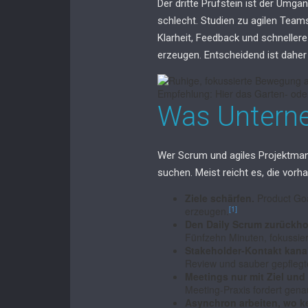
Der dritte Prüfstein ist der Umga
schlecht. Studien zu agilen Team
Klarheit, Feedback und schneller
erzeugen. Entscheidend ist daher 
Empfehlung: Hier das Garten- oder 
Was Unterne
Wer Scrum und agiles Projektmana
suchen. Meist reicht es, die vor
Ziele schärfen.
Product Goa
[1]
erzeugen.
Den Daily Scrum zurückho
Fünfzehn Minuten, fokussier
Stakeholder-Kontakt kanal
Review und sauber gepflegt
Meetings nur mit Ziel und
Meeting-Praxis fordert gena
Asynchron arbeiten, wo kei