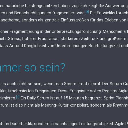
hen natürliche Leistungsspitzen haben; zugleich zeigt die Auswertung
[3]
en und Benachrichtigungen fragmentiert wird.
Die Entwicklerforsc
Randthema, sondern als zentrale Einflussgrößen für das Erleben von P
olcher Fragmentierung in der Unterbrechungsforschung: Menschen ar
 mehr Stress, höherer Frustration, stärkerem Zeitdruck und größerem
 dass Art und Dringlichkeit von Unterbrechungen Bearbeitungszeit u
mer so sein?
rf es auch nicht so sein, wenn man Scrum ernst nimmt. Der Scrum Gu
klar timeboxierten Ereignissen. Diese Ereignisse sollen Regelmäßigk
[1]
nimieren.
Ein Daily Scrum ist auf 15 Minuten begrenzt. Sprint Plann
crum ist also nicht als Meeting-Kultur konzipiert, sondern als Rhyth
ht in Dauerhektik, sondern in nachhaltiger Leistungsfähigkeit. Agile