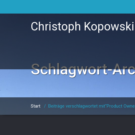
Christoph Kopowski
Schlagwort-Ar
Start
/
Beiträge verschlagwortet mit"Product Owne