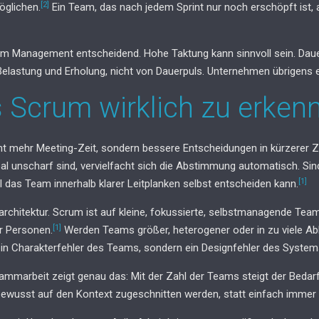
[2]
öglichen.
Ein Team, das nach jedem Sprint nur noch erschöpft ist, ar
im Management entscheidend. Hohe Taktung kann sinnvoll sein. Dauer
Belastung und Erholung, nicht von Dauerpuls. Unternehmen übrigens 
 Scrum wirklich zu erkenn
 mehr Meeting-Zeit, sondern bessere Entscheidungen in kürzerer Zeit.
l unscharf sind, vervielfacht sich die Abstimmung automatisch. Sind 
[1]
 das Team innerhalb klarer Leitplanken selbst entscheiden kann.
marchitektur. Scrum ist auf kleine, fokussierte, selbstmanagende Te
[1]
r Personen.
Werden Teams größer, heterogener oder in zu viele Abh
ein Charakterfehler des Teams, sondern ein Designfehler des System
ammarbeit zeigt genau das: Mit der Zahl der Teams steigt der Bedarf
ewusst auf den Kontext zugeschnitten werden, statt einfach immer