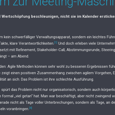
m zur Meeting-Maschin
 Wertschöpfung beschleunigen, nicht sie im Kalender ersticke
rm kein schwerfälliger Verwaltungsapparat, sondern ein leichtes Füh
[1]
 Takte, klare Verantwortlichkeiten.
Und doch erleben viele Unternehm
gesetzt mit Refinement, Stakeholder-Call, Abstimmungsrunde, Steerin
nfängt – am Abend.
en: Agile Methoden können sehr wohl zu besseren Ergebnissen führe
e zeigt einen positiven Zusammenhang zwischen agilem Vorgehen, Ef
lität an sich. Das Problem ist ihre schlechte Ausführung.
 spürt das Problem nicht nur organisatorisch, sondern auch körperli
formal „viel getan“ hat. Man war beschäftigt, aber nicht zwingend w
erade nicht als Tage voller Unterbrechungen, sondern als Tage, an 
[4]
eln voranbringen.