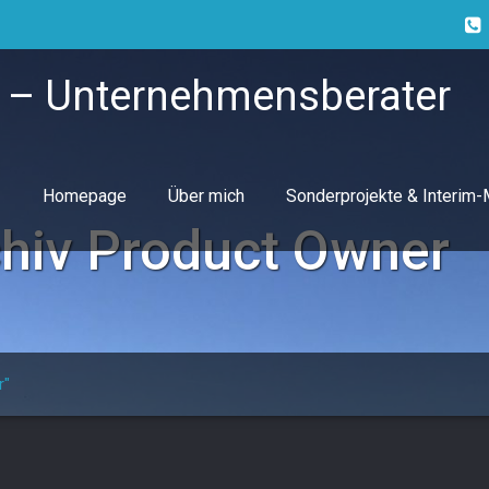
 – Unternehmensberater
Homepage
Über mich
Sonderprojekte & Interim
chiv
Product Owner
r"