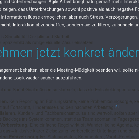
ng mit Unterbrechungen. Agile Arbeit bringt naturgemäß mehr Interakti
s zeigen, dass Unterbrechungen sowohl positive als auch negative 
e Informationsflüsse ermöglichen, aber auch Stress, Verzögerungen,
nicht, Interaktion abzuschaffen, sondern sie zu filtern, zu bündeln u
Spazierbild als ruhige visuelle Zäsur einsetzen.
hmen jetzt konkret änder
gement behalten, aber die Meeting-Müdigkeit beenden will, sollte 
handene Logik wieder sauber auszuführen:
l und Sprint Goal müssen so klar sein, dass sie Entscheidungen erset
len.
Kein Reporting an Führungskräfte, keine Problemlösungsorgie, ke
[1]
t auf Fortschritt, Hindernisse und den nächsten Arbeitstag.
isieren.
Kunden- und Fachbereichsimpulse sind wertvoll, sollten aber
e Backlogs ins System kommen, statt das Team spontan im Tagesgesch
 Vorbereitung.
Eine einfache Regel wirkt oft Wunder: keine Agenda, k
u das – inklusive klarer Zielsetzung, vorbereiteter Unterlagen und dok
ne Echtzeit nötig ist.
Statusupdates, Kommentare, Vorab-Feedback,