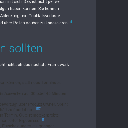
on mit sich. Das ist nicht per se
Folgen haben können: Sie können
 Ablenkung und Qualitätsverluste
[7]
nd über Rollen sauber zu kanalisieren.
n sollten
nicht hektisch das nächste Framework
zen können, statt neue Termine zu
in Ausweiten auf 30 oder 45 Minuten.
 bevorzugt über Product Owner, Sprint
[1]
[7]
äft zu überfahren.
ein Termin. Gute remote-erprobte
[9]
umentierter Ergebnisse.
 Entscheidungen mit geringer