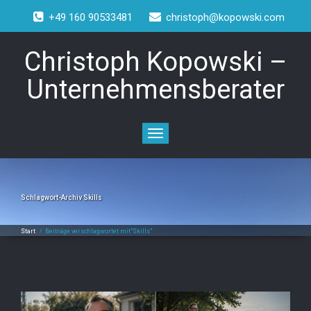
+49 160 90533481
christoph@kopowski.com
Christoph Kopowski –
Unternehmensberater
Toggle
navigation
Schlagwort-Archiv
Skills
Start
/
Beiträge verschlagwortet mit"Skills"