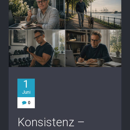
1
Juni
0
Konsistenz –