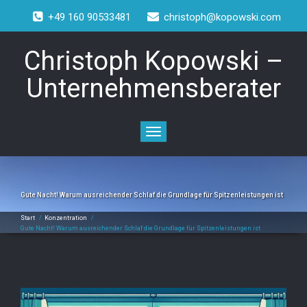
+49 160 90533481
christoph@kopowski.com
Christoph Kopowski –
Unternehmensberater
Toggle
navigation
Gute Nacht! Warum ausreichender Schlaf die Grundlage für Spitzenleistungen ist
Start
/
Konzentration
/
Gute Nacht! Warum ausreichender Schlaf die Grundlage für Spitzenleistungen ist