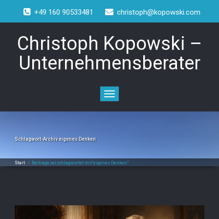
+49 160 90533481
christoph@kopowski.com
Christoph Kopowski –
Unternehmensberater
Toggle
navigation
Schlagwort-Archiv
eigenes Denken
Start
/
Beiträge verschlagwortet mit"eigenes Denken"