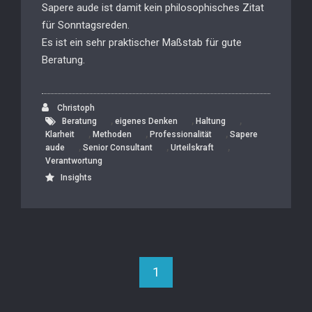
Sapere aude ist damit kein philosophisches Zitat
für Sonntagsreden.
Es ist ein sehr praktischer Maßstab für gute
Beratung.
Christoph
,
,
,
Beratung
eigenes Denken
Haltung
,
,
,
Klarheit
Methoden
Professionalität
Sapere
,
,
,
aude
Senior Consultant
Urteilskraft
Verantwortung
Insights
1