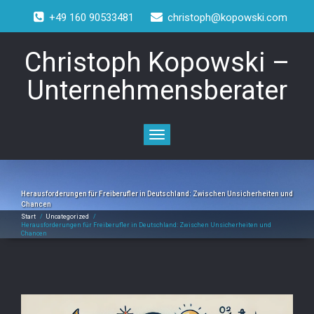
+49 160 90533481
christoph@kopowski.com
Christoph Kopowski –
Unternehmensberater
Toggle
navigation
Herausforderungen für Freiberufler in Deutschland: Zwischen Unsicherheiten und
Chancen
Start
/
Uncategorized
/
Herausforderungen für Freiberufler in Deutschland: Zwischen Unsicherheiten und
Chancen