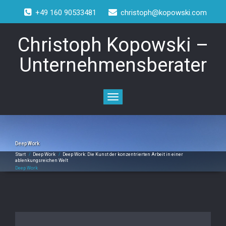
+49 160 90533481
christoph@kopowski.com
Christoph Kopowski –
Unternehmensberater
Toggle
navigation
Deep Work
Start
/
Deep Work
/
Deep Work: Die Kunst der konzentrierten Arbeit in einer
ablenkungsreichen Welt
Deep Work